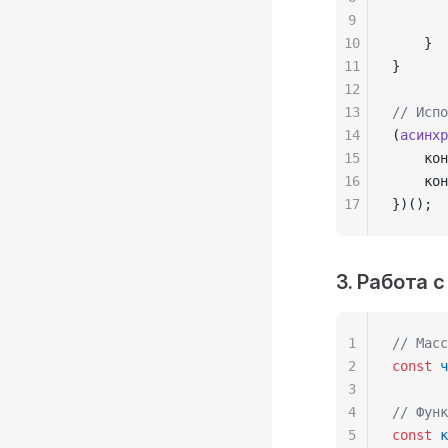
9
       
10
    }
11
}
12
13
// Испо
14
(
асинхр
15
    кон
16
    кон
17
})();
3. Работа 
1
// Масс
2
const
 ч
3
4
// Функ
5
const
 к