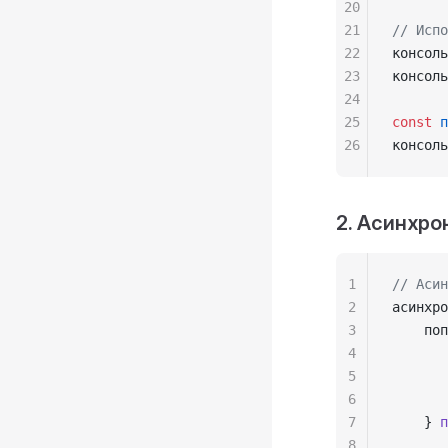
20
21
// Испо
22
консоль
23
консоль
24
25
const
 п
26
консоль
2. Асинхро
1
// Асин
2
асинхро
3
    поп
4
       
5
       
6
       
7
    } 
п
8
       