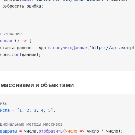
 выбросить ошибка;
льзование
онная
 () 
=>
 {
станта данные 
=
 ждать 
получитьДанные
(
'https://api.exampl
соль.
лог
(данные);
с массивами и объектами
ивы
исла
 =
 [
1
, 
2
, 
3
, 
4
, 
5
];
циональные методы массивов
вадраты
 =
 числа.
отобразить
(
число
 =>
 число 
*
 число);