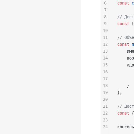
6
const
 с
7
8
// Дест
9
const
 [
10
11
// Объе
12
const
 п
13
    имя
14
    воз
15
    адр
16
       
17
       
18
    }
19
};
20
21
// Дест
22
const
 {
23
24
консоль