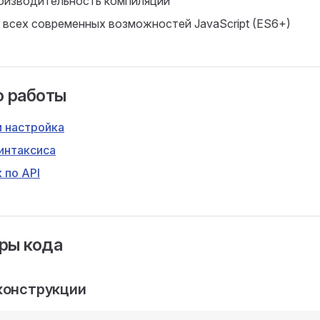
оизводительность компиляции
всех современных возможностей JavaScript (ES6+)
о работы
и настройка
интаксиса
 по API
ры кода
 конструкции