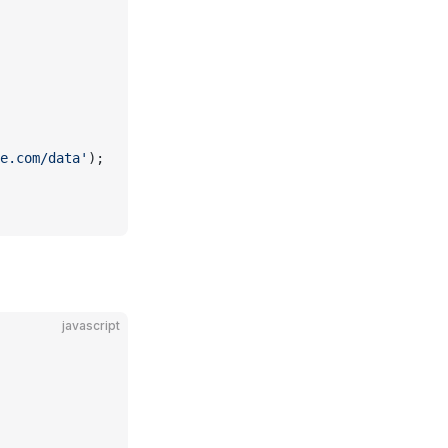
e.com/data'
);
javascript