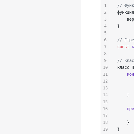
1
// Функ
2
функция
3
    вер
4
}
5
6
// Стре
7
const
 к
8
9
// Клас
10
класс П
11
    кон
12
       
13
       
14
    }
15
16
    пре
17
       
18
    }
19
}