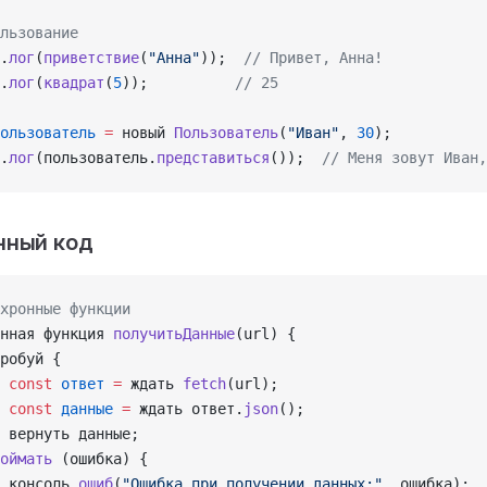
льзование
.
лог
(
приветствие
(
"Анна"
));  
// Привет, Анна!
.
лог
(
квадрат
(
5
));          
// 25
ользователь
 =
 новый 
Пользователь
(
"Иван"
, 
30
);
.
лог
(пользователь.
представиться
());  
// Меня зовут Иван,
нный код
хронные функции
нная функция 
получитьДанные
(url) {
робуй {
 const
 ответ
 =
 ждать 
fetch
(url);
 const
 данные
 =
 ждать ответ.
json
();
 вернуть данные;
оймать
 (ошибка) {
 консоль.
ошиб
(
"Ошибка при получении данных:"
, ошибка);