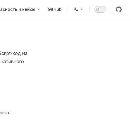
асность и кейсы
GitHub
cript-код на
 нативного
языке