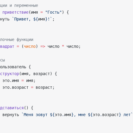
ции и переменные
 
приветствие
(имя 
=
 "Гость"
) {
нуть 
`Привет, ${
имя
}!`
;
лочные функции
вадрат
 =
 (
число
) 
=>
 число 
*
 число;
сы
ользователь {
структор
(имя, возраст) {
 это.имя 
=
 имя;
 это.возраст 
=
 возраст;
дставиться
() {
 вернуть 
`Меня зовут ${
это
.
имя
}, мне ${
это
.
возраст
} лет`