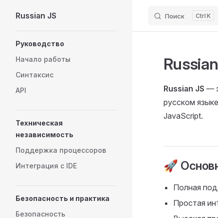
Russian JS
Поиск
K
Skip to content
Sidebar Navigation
Руководство
Russian 
Начало работы
Синтаксис
Russian JS
— э
API
русском языке
JavaScript.
Техническая
независимость
Поддержка процессоров
🚀 Основ
Интеграция с IDE
Полная под
Безопасность и практика
Простая ин
Безопасность