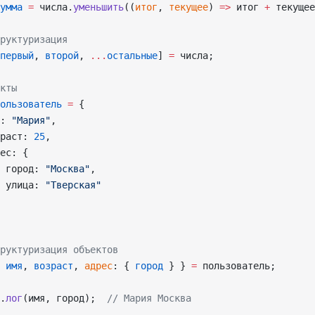
умма
 =
 числа.
уменьшить
((
итог
, 
текущее
) 
=>
 итог 
+
 текущее
руктуризация
первый
, 
второй
, 
...
остальные
] 
=
 числа;
кты
ользователь
 =
 {
: 
"Мария"
,
раст: 
25
,
ес: {
 город: 
"Москва"
,
 улица: 
"Тверская"
руктуризация объектов
 
имя
, 
возраст
, 
адрес
: { 
город
 } } 
=
 пользователь;
.
лог
(имя, город);  
// Мария Москва