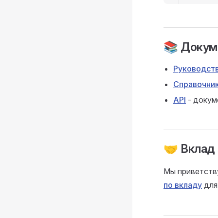
📚 Докум
Руководств
Справочник
API
- докум
🤝 Вклад 
Мы приветству
по вкладу
для